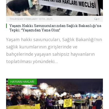
THURSDAY FEBRUARY 13TH, 2025
0
Yaşam Hakkı Savunucularından Sağlık Bakanlığı’na
Tepki: “Yaşamdan Yana Olun”
Yaşam hakkı savunucuları, Sağlık Bakanlığı’nın
sağlık kurumlarının girişlerinde ve
bahçelerinde yaşayan sahipsiz hayvanların
toplatılması yönündeki…
HAYVAN HAKLARI