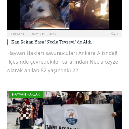
FRIDAY FEBRUARY 21ST, 2025
0
Kan Kokan Yasa “Necla Teyzeyi” de Aldı
Hayvan Hakları savunucuları Ankara Altındağ
ilçesinde çevredekiler tarafından Necla teyze
olarak anılan 82 yaşındaki 22…
HAYVAN HAKLARI