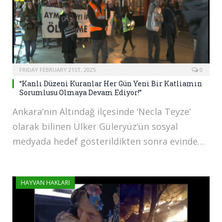
FRIDAY FEBRUARY 21ST, 2025
0
“Kanlı Düzeni Kuranlar Her Gün Yeni Bir Katliamın
Sorumlusu Olmaya Devam Ediyor!”
Ankara’nın Altındağ ilçesinde ‘Necla Teyze’
olarak bilinen Ülker Güleryüz’ün sosyal
medyada hedef gösterildikten sonra evinde…
HAYVAN HAKLARI