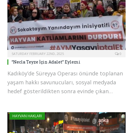
SATURDAY FEBRUARY 22ND, 2025
0
“Necla Teyze İçin Adalet” Eylemi
Kadıköy’de Süreyya Operası önünde toplanan
yaşam hakkı savunucuları, sosyal medyada
hedef gösterildikten sonra evinde çıkan…
HAYVAN HAKLARI