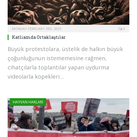
MONDAY FEBRUARY 3RD, 2025
0
Katliamda Ortaklaştılar
Büyük protestolara, üstelik de halkın büyük
çoğunluğunun istememesine rağmen,
cihatçılarla toplantılar yapan uydurma
videolarla köpekleri…
HAYVAN HAKLARI