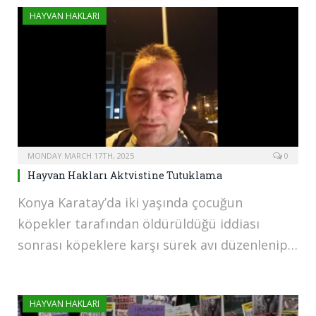
HAYVAN HAKLARI
MONDAY MARCH 17TH, 2025
0
Hayvan Hakları Aktvistine Tutuklama
Konya Karatay’da iki yaşında çocuğun
köpekler tarafından öldürüldüğü iddiası
sonrası köpeklere karşı sürek avı düzenlenip…
HAYVAN HAKLARI