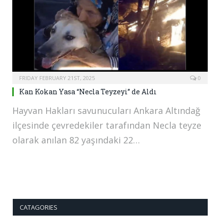
FRIDAY FEBRUARY 21ST, 2025
0
Kan Kokan Yasa “Necla Teyzeyi” de Aldı
Hayvan Hakları savunucuları Ankara Altındağ
ilçesinde çevredekiler tarafından Necla teyze
olarak anılan 82 yaşındaki 22…
CATAGORIES