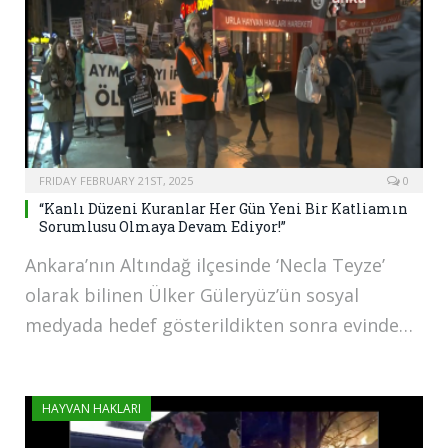
FRIDAY FEBRUARY 21ST, 2025
0
“Kanlı Düzeni Kuranlar Her Gün Yeni Bir Katliamın
Sorumlusu Olmaya Devam Ediyor!”
Ankara’nın Altındağ ilçesinde ‘Necla Teyze’
olarak bilinen Ülker Güleryüz’ün sosyal
medyada hedef gösterildikten sonra evinde…
HAYVAN HAKLARI