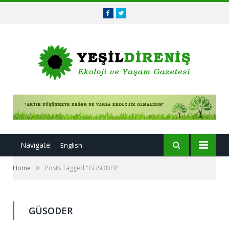
Facebook
Twitter
Navigate:
English
»
Home
Posts Tagged "GÜSODER"
GÜSODER