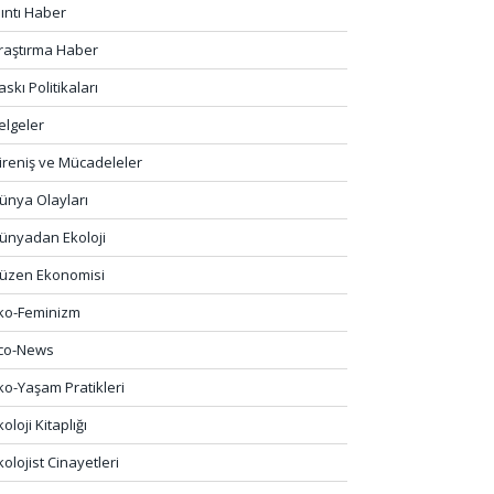
lıntı Haber
raştırma Haber
askı Politikaları
elgeler
ireniş ve Mücadeleler
ünya Olayları
ünyadan Ekoloji
üzen Ekonomisi
ko-Feminizm
co-News
ko-Yaşam Pratikleri
koloji Kitaplığı
kolojist Cinayetleri