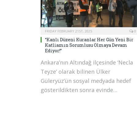
FRIDAY FEBRUARY 21ST, 2025
0
“Kanlı Düzeni Kuranlar Her Gün Yeni Bir
Katliamın Sorumlusu Olmaya Devam
Ediyor!”
Ankara’nın Altındağ ilçesinde ‘Necla
Teyze’ olarak bilinen Ülker
Güleryüz’ün sosyal medyada hedef
gösterildikten sonra evinde…