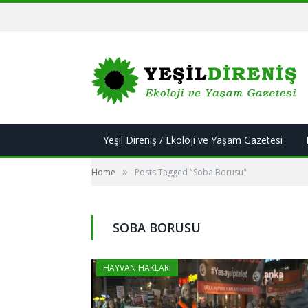
Yeşil Direniş / Ekoloji ve Yaşam Gazetesi
»
Home
Posts Tagged "Soba Borusu"
SOBA BORUSU
HAYVAN HAKLARI