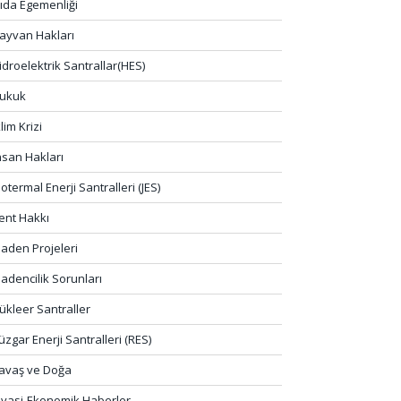
ıda Egemenliği
ayvan Hakları
idroelektrik Santrallar(HES)
ukuk
klim Krizi
nsan Hakları
eotermal Enerji Santralleri (JES)
ent Hakkı
aden Projeleri
adencilik Sorunları
ükleer Santraller
üzgar Enerji Santralleri (RES)
avaş ve Doğa
iyasi-Ekonomik Haberler