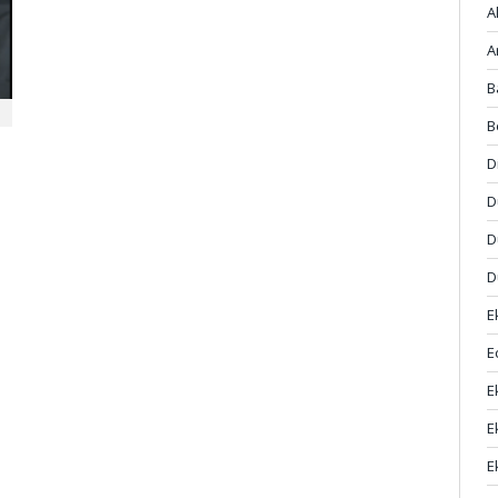
A
A
B
B
D
D
D
D
E
E
E
E
E