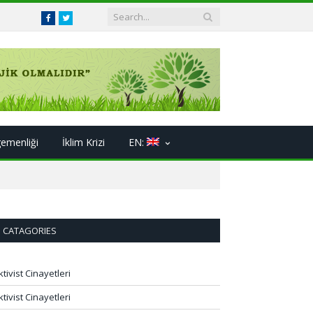
Facebook
Twitter
gemenliği
İklim Krizi
EN:
CATAGORIES
ktivist Cinayetleri
ktivist Cinayetleri