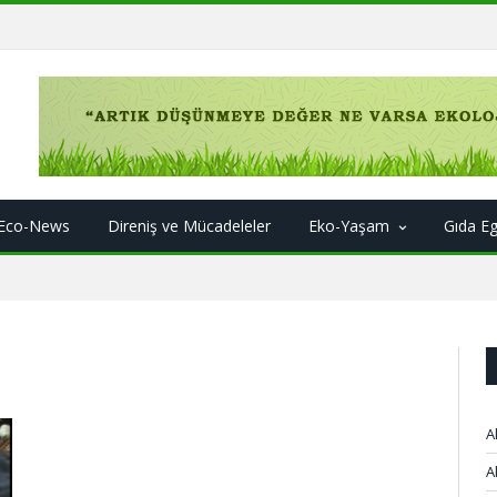
Eco-News
Direniş ve Mücadeleler
Eko-Yaşam
Gıda E
A
A