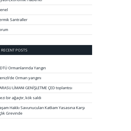
enel
ermik Santraller
orum
RECENT POSTS
DTÜ Ormanlarında Yangın
enizli’de Orman yangını
ARASU LİMANI GENİŞLETME ÇED toplantısı
ezi bir ağaçtır, kök saldı
aşam Hakkı Savunucuları Katliam Yasasına Karşı
çlık Grevinde