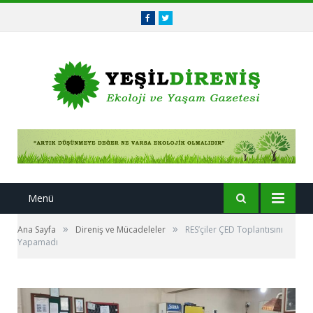
Facebook
Twitter
Menü
»
»
Ana Sayfa
Direniş ve Mücadeleler
RES’çiler ÇED Toplantısını
Yapamadı