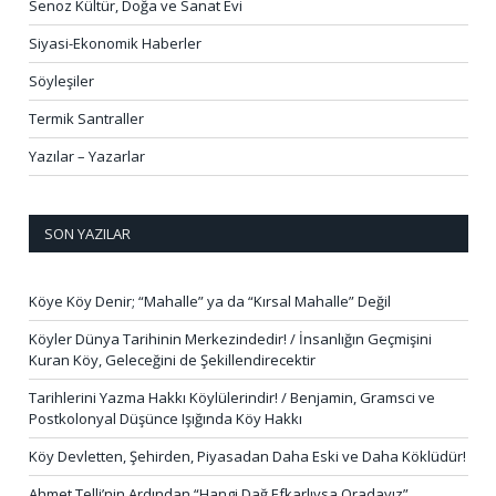
Senoz Kültür, Doğa ve Sanat Evi
Siyasi-Ekonomik Haberler
Söyleşiler
Termik Santraller
Yazılar – Yazarlar
SON YAZILAR
Köye Köy Denir; “Mahalle” ya da “Kırsal Mahalle” Değil
Köyler Dünya Tarihinin Merkezindedir! / İnsanlığın Geçmişini
Kuran Köy, Geleceğini de Şekillendirecektir
Tarihlerini Yazma Hakkı Köylülerindir! / Benjamin, Gramsci ve
Postkolonyal Düşünce Işığında Köy Hakkı
Köy Devletten, Şehirden, Piyasadan Daha Eski ve Daha Köklüdür!
Ahmet Telli’nin Ardından “Hangi Dağ Efkarlıysa Oradayız”