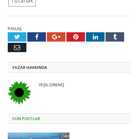
Tutanak
PAYLAŞ.
Twitter
Facebook
Google+
Pinterest
LinkedIn
Tumblr
E-
posta
YAZAR HAKKINDA
YEŞIL DIRENIŞ
SON POSTLAR