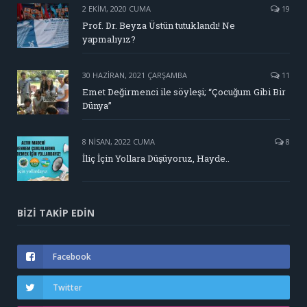
2 EKIM, 2020 CUMA
19
Prof. Dr. Beyza Üstün tutuklandı! Ne
yapmalıyız?
30 HAZIRAN, 2021 ÇARŞAMBA
11
Emet Değirmenci ile söyleşi; “Çocuğum Gibi Bir
Dünya”
8 NISAN, 2022 CUMA
8
İliç İçin Yollara Düşüyoruz, Hayde..
BIZI TAKIP EDIN
Facebook
Twitter