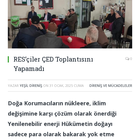
RES’çiler ÇED Toplantısını
0
Yapamadı
YAZAR
YEŞIL DIRENIŞ
ON
31 OCAK, 2025 CUMA
DIRENIŞ VE MÜCADELELER
Doğa Korumacıların nükleere, iklim
değişimine karşı çözüm olarak önerdiği
Yenilenebilir enerji Hükümetin doğayı
sadece para olarak bakarak yok etme