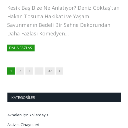
Kesik Baş Bize Ne Anlatıyor? Deniz Göktaş’tan
Hakan Tosun’a Hakikati ve Yaşamı
Savunmanın Bedeli Bir Sahne Dekorundan
Daha Fazlası Komedyen…
DAHA FAZLASI
Sonraki
1
2
3
…
97
KATEGORILER
Akbelen İçin Yollardayız
Aktivist Cinayetleri