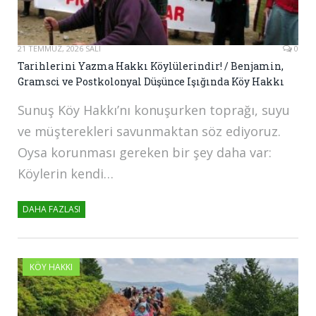
21 TEMMUZ, 2026 SALI
0
Tarihlerini Yazma Hakkı Köylülerindir! / Benjamin,
Gramsci ve Postkolonyal Düşünce Işığında Köy Hakkı
Sunuş Köy Hakkı’nı konuşurken toprağı, suyu
ve müşterekleri savunmaktan söz ediyoruz.
Oysa korunması gereken bir şey daha var:
Köylerin kendi…
DAHA FAZLASI
KÖY HAKKI