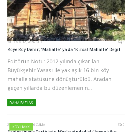
28 TEMMUZ, 2026 SALI
0
Köye Köy Denir; “Mahalle” ya da “Kırsal Mahalle” Değil
Editörün Notu: 2012 yılında çıkarılan
Büyükşehir Yasası ile yaklaşık 16 bin köy
mahalle statüsüne dönüştürüldü. Aradan
geçen yıllarda bu düzenlemenin…
DAHA FAZLASI
24 TEMMUZ, 2026 CUMA
0
KÖY HAKKI
Köyler Dünya Tarihinin Merkezindedir! / İnsanlığın