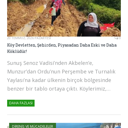
20 TEMMUZ, 2026 PAZARTESI
0
Köy Devletten, Şehirden, Piyasadan Daha Eski ve Daha
Köklüdür!
Sunuş Senoz Vadisi’nden Akbelen’e,
Munzur’dan Ordu’nun Perşembe ve Turnalık
Yaylası’na kadar ülkenin birçok bölgesinde
benzer bir tablo ortaya çıktı. Köylerimiz,…
DAHA FAZLASI
DIRENIŞ VE MÜCADELELER