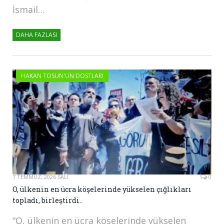
İsmail…
DAHA FAZLASI
HAKAN TOSUN'UN DOSTLARI
7 TEMMUZ, 2026 SALI
0
O, ülkenin en ücra köşelerinde yükselen çığlıkları
topladı, birleştirdi..
“O, ülkenin en ücra köşelerinde yükselen