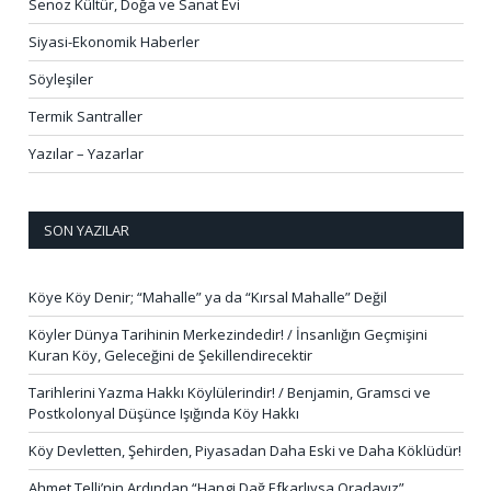
Senoz Kültür, Doğa ve Sanat Evi
Siyasi-Ekonomik Haberler
Söyleşiler
Termik Santraller
Yazılar – Yazarlar
SON YAZILAR
Köye Köy Denir; “Mahalle” ya da “Kırsal Mahalle” Değil
Köyler Dünya Tarihinin Merkezindedir! / İnsanlığın Geçmişini
Kuran Köy, Geleceğini de Şekillendirecektir
Tarihlerini Yazma Hakkı Köylülerindir! / Benjamin, Gramsci ve
Postkolonyal Düşünce Işığında Köy Hakkı
Köy Devletten, Şehirden, Piyasadan Daha Eski ve Daha Köklüdür!
Ahmet Telli’nin Ardından “Hangi Dağ Efkarlıysa Oradayız”