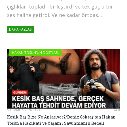
çığlıkları topladı, birleştirdi ve tek güçlü bir
ses haline getirdi. Ve ne kadar örtbas…
DAHA FAZLASI
HAKAN TOSUN'UN DOSTLARI
5 TEMMUZ, 2026 PAZAR
0
Kesik Baş Bize Ne Anlatıyor?/Deniz Göktaş’tan Hakan
Tosun’a Hakikati ve Yaşamı Savunmanın Bedeli