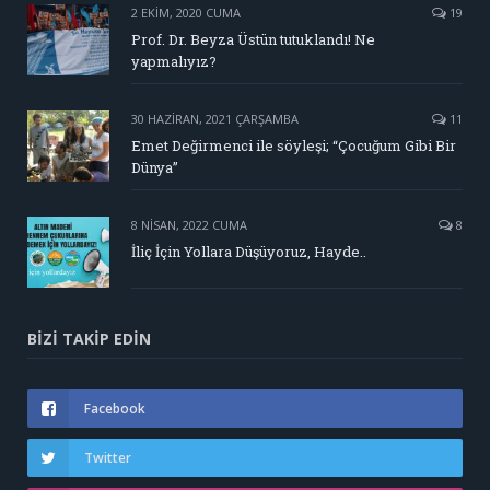
2 EKIM, 2020 CUMA
19
Prof. Dr. Beyza Üstün tutuklandı! Ne
yapmalıyız?
30 HAZIRAN, 2021 ÇARŞAMBA
11
Emet Değirmenci ile söyleşi; “Çocuğum Gibi Bir
Dünya”
8 NISAN, 2022 CUMA
8
İliç İçin Yollara Düşüyoruz, Hayde..
BIZI TAKIP EDIN
Facebook
Twitter