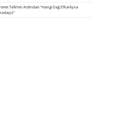
hmet Telli’nin Ardından “Hangi Dağ Efkarlıysa
radayız”