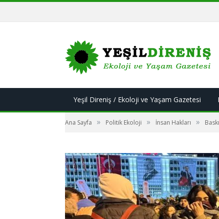
Yeşil Direniş / Ekoloji ve Yaşam Gazetesi
»
»
»
Ana Sayfa
Politik Ekoloji
İnsan Hakları
Baskı