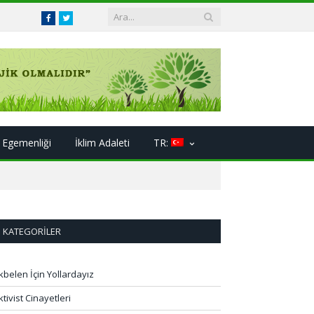
Facebook
Twitter
 Egemenliği
İklim Adaleti
TR:
KATEGORILER
kbelen İçin Yollardayız
ktivist Cinayetleri