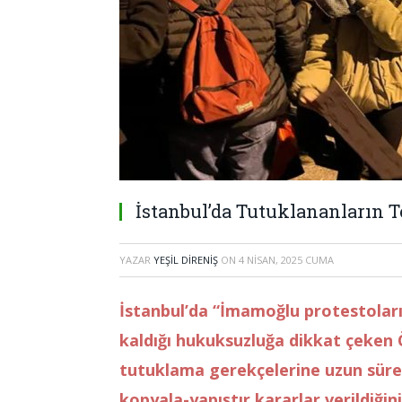
İstanbul’da Tutuklananların
YAZAR
YEŞIL DIRENIŞ
ON
4 NISAN, 2025 CUMA
İstanbul’da “İmamoğlu protestoları
kaldığı hukuksuzluğa dikkat çeken 
tutuklama gerekçelerine uzun süre 
kopyala-yapıştır kararlar verildiği