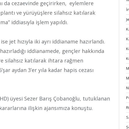
mı da cezaevinde geçirirken, eylemlere
İ
plantı ve yürüyüşlere silahsız katılarak
J
a” iddiasıyla işlem yapıldı.
K
K
se jet hızıyla iki ayrı iddianame hazırlandı.
K
 hazırladığı iddianamede, gençler hakkında
K
e silahsız katılarak ihtara rağmen
M
’şar aydan 3’er yıla kadar hapis cezası
M
N
P
HD) üyesi Sezer Barış Çobanoğlu, tutuklanan
ararlarına ilişkin ajansımıza konuştu.
R
S
S