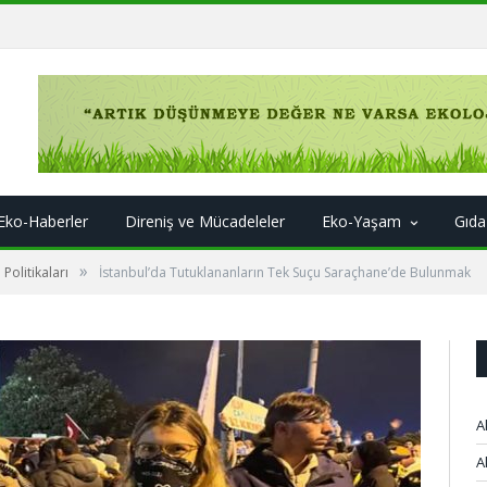
Eko-Haberler
Direniş ve Mücadeleler
Eko-Yaşam
Gıda
»
 Politikaları
İstanbul’da Tutuklananların Tek Suçu Saraçhane’de Bulunmak
A
A