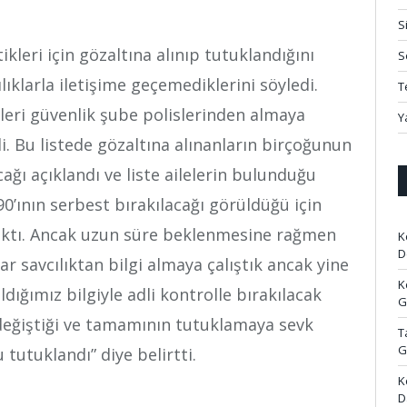
S
kleri için gözaltına alınıp tutuklandığını
S
lıklarla iletişime geçemediklerini söyledi.
T
ileri güvenlik şube polislerinden almaya
Y
ldi. Bu listede gözaltına alınanların birçoğunun
cağı açıklandı ve liste ailelerin bulunduğu
90’ının serbest bırakılacağı görüldüğü için
ı çıktı. Ancak uzun süre beklenmesine rağmen
K
D
r savcılıktan bilgi almaya çalıştık ancak yine
K
ğımız bilgiyle adli kontrolle bırakılacak
G
nin değiştiği ve tamamının tutuklamaya sevk
T
G
 tutuklandı” diye belirtti.
K
D