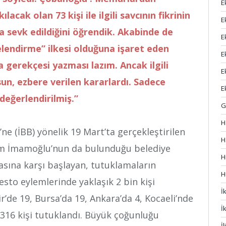
E
ılacak olan 73 kişi ile ilgili savcının fikrinin
E
 sevk edildiğini öğrendik. Akabinde de
E
lendirme” ilkesi olduğuna işaret eden
E
gerekçesi yazması lazım. Ancak ilgili
E
n, ezbere verilen kararlardı. Sadece
E
eğerlendirilmiş.”
G
H
ne (İBB) yönelik 19 Mart’ta gerçekleştirilen
H
em İmamoğlu’nun da bulunduğu belediye
H
asına karşı başlayan, tutuklamaların
H
to eylemlerinde yaklaşık 2 bin kişi
İ
ir’de 19, Bursa’da 19, Ankara’da 4, Kocaeli’nde
İ
316 kişi tutuklandı. Büyük çoğunluğu
İ