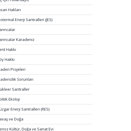
nsan Hakları
eotermal Enerji Santralleri (JES)
arıncalar
arıncalar Karadeniz
ent Hakkı
öy Hakkı
aden Projeleri
adencilik Sorunları
ükleer Santraller
olitik Ekoloji
üzgar Enerji Santralleri (RES)
avaş ve Doğa
enoz Kültür, Doğa ve Sanat Evi