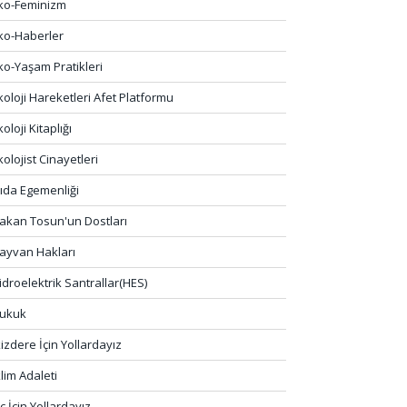
ko-Feminizm
ko-Haberler
ko-Yaşam Pratikleri
koloji Hareketleri Afet Platformu
koloji Kitaplığı
kolojist Cinayetleri
ıda Egemenliği
akan Tosun'un Dostları
ayvan Hakları
idroelektrik Santrallar(HES)
ukuk
kizdere İçin Yollardayız
klim Adaleti
liç İçin Yollardayız