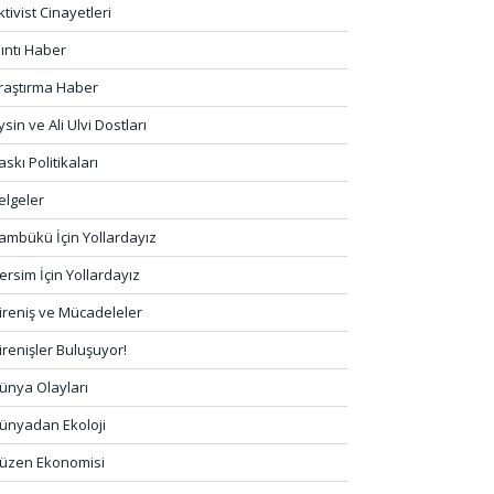
ktivist Cinayetleri
lıntı Haber
raştırma Haber
ysin ve Ali Ulvi Dostları
askı Politikaları
elgeler
ambükü İçin Yollardayız
ersim İçin Yollardayız
ireniş ve Mücadeleler
irenişler Buluşuyor!
ünya Olayları
ünyadan Ekoloji
üzen Ekonomisi