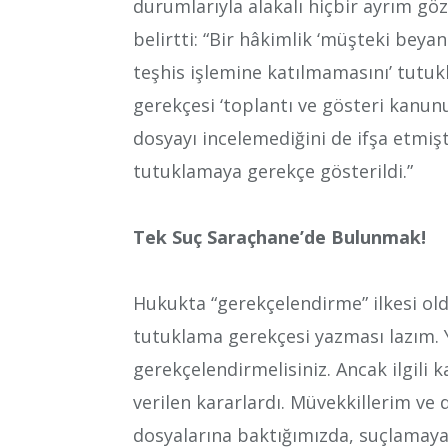
durumlarıyla alakalı hiçbir ayrım gö
belirtti: “Bir hâkimlik ‘müşteki bey
teşhis işlemine katılmamasını’ tutu
gerekçesi ‘toplantı ve gösteri kanun
dosyayı incelemediğini de ifşa etmiş
tutuklamaya gerekçe gösterildi.”
Tek Suç Saraçhane’de Bulunmak!
Hukukta “gerekçelendirme” ilkesi ol
tutuklama gerekçesi yazması lazım. 
gerekçelendirmelisiniz. Ancak ilgili
verilen kararlardı. Müvekkillerim ve
dosyalarına baktığımızda, suçlamaya