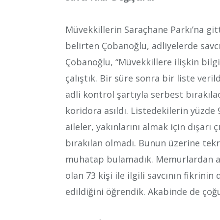
Müvekkillerin Saraçhane Parkı’na gitti
belirten Çobanoğlu, adliyelerde savcı
Çobanoğlu, “Müvekkillere ilişkin bilg
çalıştık. Bir süre sonra bir liste veri
adli kontrol şartıyla serbest bırakıla
koridora asıldı. Listedekilerin yüzde 
aileler, yakınlarını almak için dışar
bırakılan olmadı. Bunun üzerine tekra
muhatap bulamadık. Memurlardan aldı
olan 73 kişi ile ilgili savcının fikri
edildiğini öğrendik. Akabinde de çoğu