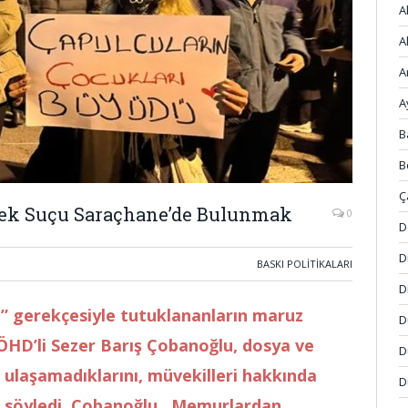
A
A
A
A
B
B
Ç
 Tek Suçu Saraçhane’de Bulunmak
0
D
D
BASKI POLITIKALARI
D
” gerekçesiyle tutuklananların maruz
D
ÖHD’li Sezer Barış Çobanoğlu, dosya ve
D
ulaşamadıklarını, müvekilleri hakkında
D
ni söyledi. Çobanoğlu . Memurlardan