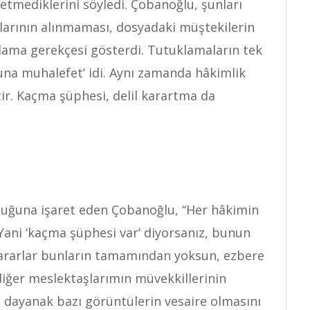
zetmediklerini söyledi. Çobanoğlu, şunları
anlarının alınmaması, dosyadaki müştekilerin
klama gerekçesi gösterdi. Tutuklamaların tek
una muhalefet’ idi. Aynı zamanda hâkimlik
tir. Kaçma şüphesi, delil karartma da
duğuna işaret eden Çobanoğlu, “Her hâkimin
Yani ‘kaçma şüphesi var’ diyorsanız, bunun
 kararlar bunların tamamından yoksun, ezbere
 diğer meslektaşlarımın müvekkillerinin
 dayanak bazı görüntülerin vesaire olmasını