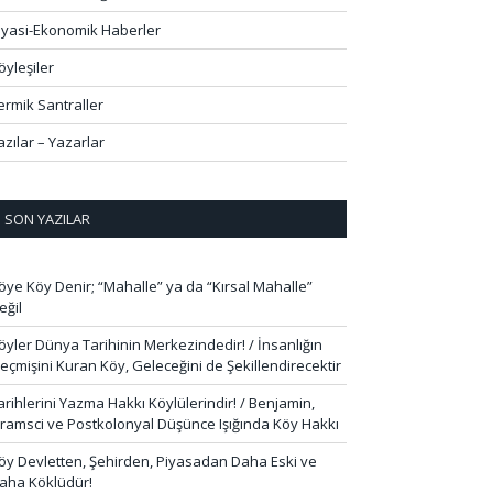
iyasi-Ekonomik Haberler
öyleşiler
ermik Santraller
azılar – Yazarlar
SON YAZILAR
öye Köy Denir; “Mahalle” ya da “Kırsal Mahalle”
eğil
öyler Dünya Tarihinin Merkezindedir! / İnsanlığın
eçmişini Kuran Köy, Geleceğini de Şekillendirecektir
arihlerini Yazma Hakkı Köylülerindir! / Benjamin,
ramsci ve Postkolonyal Düşünce Işığında Köy Hakkı
öy Devletten, Şehirden, Piyasadan Daha Eski ve
aha Köklüdür!