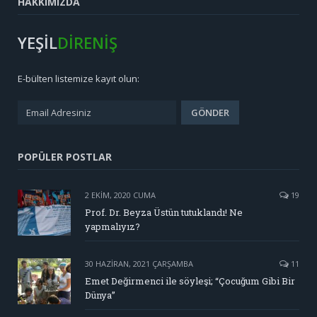
HAKKIMIZDA
YEŞİL
DİRENİŞ
E-bülten listemize kayıt olun:
POPÜLER POSTLAR
2 EKIM, 2020 CUMA
19
Prof. Dr. Beyza Üstün tutuklandı! Ne
yapmalıyız?
30 HAZIRAN, 2021 ÇARŞAMBA
11
Emet Değirmenci ile söyleşi; “Çocuğum Gibi Bir
Dünya”