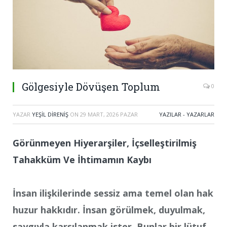
Gölgesiyle Dövüşen Toplum
0
YAZAR
YEŞIL DIRENIŞ
ON
29 MART, 2026 PAZAR
YAZILAR - YAZARLAR
Görünmeyen Hiyerarşiler, İçselleştirilmiş
Tahakküm Ve İhtimamın Kaybı
İnsan ilişkilerinde sessiz ama temel olan hak
huzur hakkıdır. İnsan görülmek, duyulmak,
saygıyla karşılanmak ister. Bunlar bir lütuf