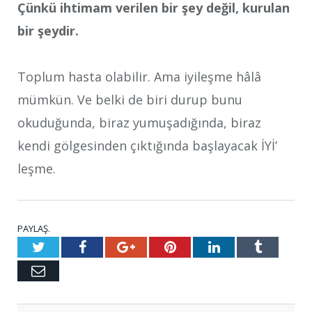
Çünkü ihtimam verilen bir şey değil, kurulan
bir şeydir.
Toplum hasta olabilir. Ama iyileşme hâlâ
mümkün. Ve belki de biri durup bunu
okuduğunda, biraz yumuşadığında, biraz
kendi gölgesinden çıktığında başlayacak İYİ’
leşme.
PAYLAŞ.
Twitter
Facebook
Google+
Pinterest
LinkedIn
Tumblr
E-
posta