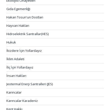
Ekolojist Cinayetleri
Gıda Egemenliği
Hakan Tosun'un Dostları
Hayvan Hakları
Hidroelektrik Santrallar(HES)
Hukuk
İkizdere İçin Yollardayız
İklim Adaleti
İliç İçin Yollardayız
İnsan Hakları
Jeotermal Enerji Santralleri (JES)
Karıncalar
Karıncalar Karadeniz
Kent Hakkı