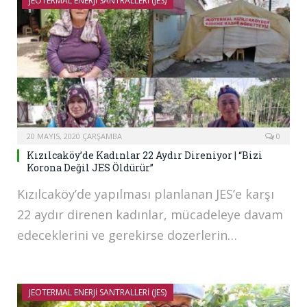
JEOTERMAL ENERJI SANTRALLERI (JES)
20 MAYIS, 2020 ÇARŞAMBA
0
Kızılcaköy’de Kadınlar 22 Aydır Direniyor | “Bizi
Korona Değil JES Öldürür”
Kızılcaköy’de yapılması planlanan JES’e karşı
22 aydır direnen kadınlar, mücadeleye davam
edeceklerini ve gerekirse dozerlerin…
JEOTERMAL ENERJI SANTRALLERI (JES)