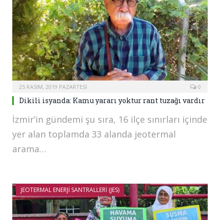
25 KASIM, 2019 PAZARTESI
0
Dikili isyanda: Kamu yararı yoktur rant tuzağı vardır
İzmir’in gündemi şu sıra, 16 ilçe sınırları içinde
yer alan toplamda 33 alanda jeotermal
arama…
JEOTERMAL ENERJI SANTRALLERI (JES)