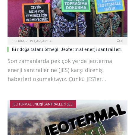
16 EKIM, 2019 ÇARŞAMBA
0
Bir doğa talanı örneği: Jeotermal enerji santralleri
Son zamanlarda pek çok yerde jeotermal
enerji santrallerine (JES) karşı direniş
haberleri okumaktayız. Çünkü JES’ler…
JEOTERMAL ENERJI SANTRALLERI (JES)