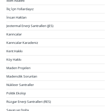
İklim Adaleti
İliç İçin Yollardayız
İnsan Hakları
Jeotermal Enerji Santralleri (JES)
Karıncalar
Karıncalar Karadeniz
Kent Hakkı
Köy Hakkı
Maden Projeleri
Madencilik Sorunları
Nükleer Santraller
Politik Ekoloji
Rüzgar Enerji Santralleri (RES)
Savaş ve Doğa