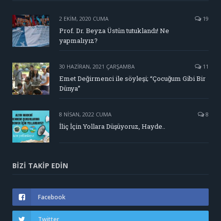
2 EKIM, 2020 CUMA
19
Prof. Dr. Beyza Üstün tutuklandı! Ne
yapmalıyız?
30 HAZIRAN, 2021 ÇARŞAMBA
11
Emet Değirmenci ile söyleşi; “Çocuğum Gibi Bir
Dünya”
8 NISAN, 2022 CUMA
8
İliç İçin Yollara Düşüyoruz, Hayde..
BIZI TAKIP EDIN
Facebook
Twitter