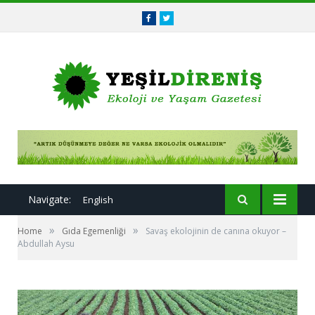
Facebook
Twitter
Navigate:
English
»
»
Home
Gıda Egemenliği
Savaş ekolojinin de canına okuyor –
Abdullah Aysu