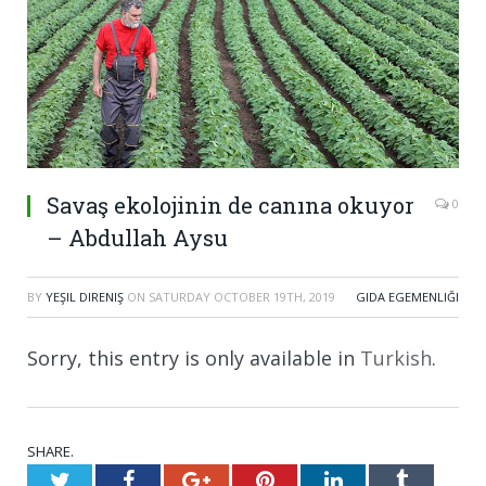
Savaş ekolojinin de canına okuyor
0
– Abdullah Aysu
BY
YEŞIL DIRENIŞ
ON
SATURDAY OCTOBER 19TH, 2019
GIDA EGEMENLIĞI
Sorry, this entry is only available in
Turkish
.
SHARE.
Twitter
Facebook
Google+
Pinterest
LinkedIn
Tumblr