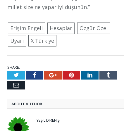
millet size ne yapar iyi düşünün.”
Erişim Engeli
Hesaplar
Özgür Özel
Uyarı
X Türkiye
SHARE.
Twitter
Facebook
Google+
Pinterest
LinkedIn
Tumblr
Email
ABOUT AUTHOR
YEŞIL DIRENIŞ