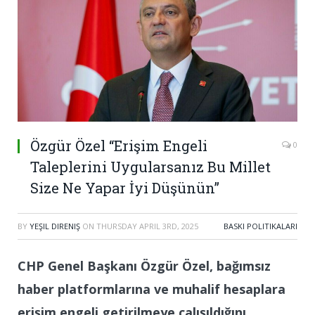
Özgür Özel “Erişim Engeli
0
Taleplerini Uygularsanız Bu Millet
Size Ne Yapar İyi Düşünün”
BY
YEŞIL DIRENIŞ
ON
THURSDAY APRIL 3RD, 2025
BASKI POLITIKALARI
CHP Genel Başkanı Özgür Özel, bağımsız
haber platformlarına ve muhalif hesaplara
erişim engeli getirilmeye çalışıldığını