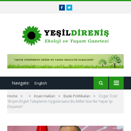
Facebook
Twitter
Navigate:
English
»
»
»
»
Home
İnsan Hakları
Baskı Politikaları
Özgür Özel
“Erişim Engeli Taleplerini Uygularsanız Bu Millet Size Ne Yapar İyi
Düşünün”