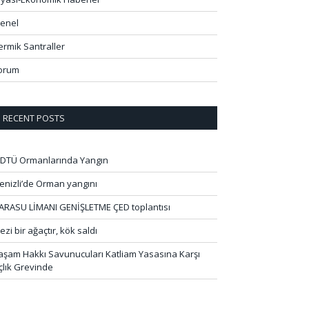
enel
ermik Santraller
orum
RECENT POSTS
DTÜ Ormanlarında Yangın
enizli’de Orman yangını
ARASU LİMANI GENİŞLETME ÇED toplantısı
ezi bir ağaçtır, kök saldı
aşam Hakkı Savunucuları Katliam Yasasına Karşı
çlık Grevinde