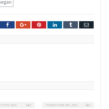
vegan
tter
Facebook
Google+
Pinterest
LinkedIn
Tumblr
Email
Y 25TH, 2025
0
TUESDAY JUNE 3RD, 2025
0