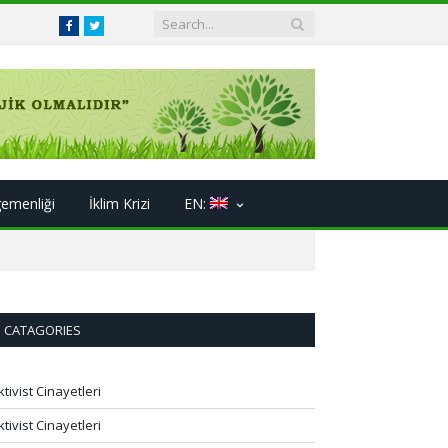
Facebook
Twitter
gemenliği
İklim Krizi
EN:
CATAGORIES
ktivist Cinayetleri
ktivist Cinayetleri