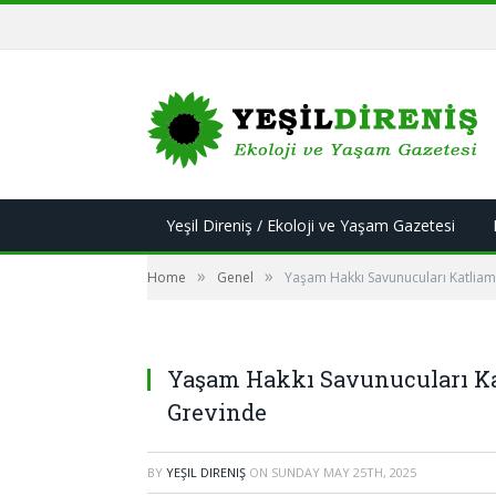
Yeşil Direniş / Ekoloji ve Yaşam Gazetesi
»
»
Home
Genel
Yaşam Hakkı Savunucuları Katliam
Yaşam Hakkı Savunucuları Ka
Grevinde
BY
YEŞIL DIRENIŞ
ON
SUNDAY MAY 25TH, 2025