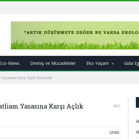
Eco-News
Direniş ve Mücadeleler
Eko-Yaşam
Gıda E
 Yasasına Karşı Açlık Grevinde
tliam Yasasına Karşı Açlık
0
A
A
GENEL