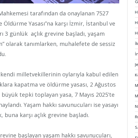
G
H
a Mahkemesi tarafından da onaylanan 7527
e Öldürme Yasası”na karşı İzmir, İstanbul ve
H
ı 3 günlük açlık grevine başladı, yaşam
H
am” olarak tanımlarken, muhalefete de sessiz
İ
du.
İ
J
kendi milletvekillerinin oylarıyla kabul edilen
K
aklara kapatma ve öldürme yasası, 2 Ağustos
M
 büyük tepki toplayan yasa, 7 Mayıs 2025’te
M
ylandı. Yaşam hakkı savunucuları ise yasayı
N
, buna karşı açlık grevine başladı.
R
S
 grevine başlayan yaşam hakkı savunucuları,
S