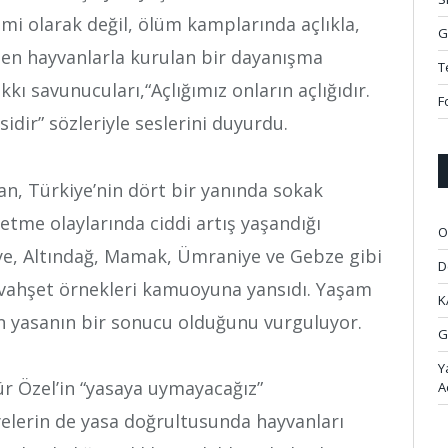
imi olarak değil, ölüm kamplarında açlıkla,
G
den hayvanlarla kurulan bir dayanışma
T
ı savunucuları,“Açlığımız onların açlığıdır.
F
sidir” sözleriyle seslerini duyurdu.
n, Türkiye’nin dört bir yanında sokak
etme olaylarında ciddi artış yaşandığı
O
iye, Altındağ, Mamak, Ümraniye ve Gebze gibi
D
 vahşet örnekleri kamuoyuna yansıdı. Yaşam
K
n yasanın bir sonucu olduğunu vurguluyor.
G
Y
r Özel’in “yasaya uymayacağız”
A
yelerin de yasa doğrultusunda hayvanları