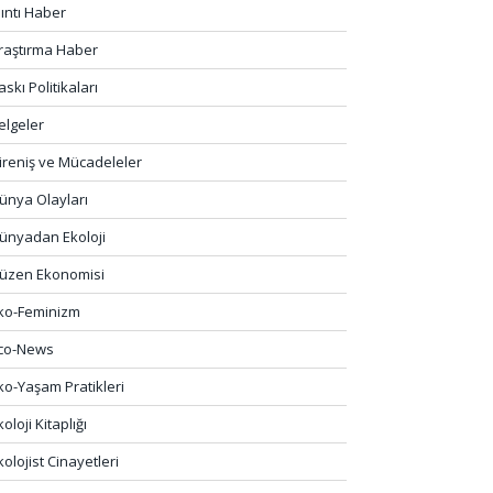
lıntı Haber
raştırma Haber
askı Politikaları
elgeler
ireniş ve Mücadeleler
ünya Olayları
ünyadan Ekoloji
üzen Ekonomisi
ko-Feminizm
co-News
ko-Yaşam Pratikleri
koloji Kitaplığı
kolojist Cinayetleri