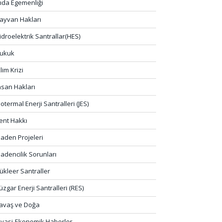
ıda Egemenliği
ayvan Hakları
idroelektrik Santrallar(HES)
ukuk
klim Krizi
nsan Hakları
eotermal Enerji Santralleri (JES)
ent Hakkı
aden Projeleri
adencilik Sorunları
ükleer Santraller
üzgar Enerji Santralleri (RES)
avaş ve Doğa
iyasi-Ekonomik Haberler