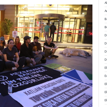
A
A
B
B
D
D
D
D
E
E
E
E
E