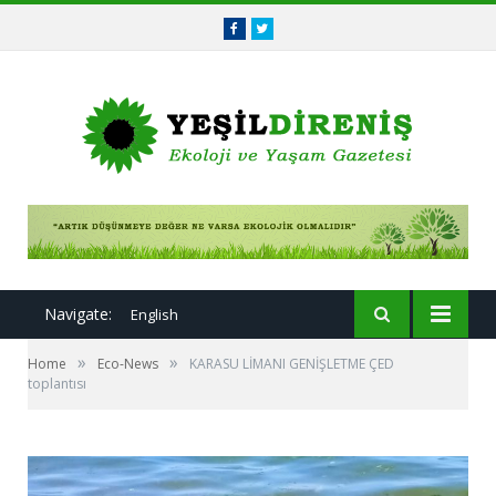
Facebook
Twitter
Navigate:
English
»
»
Home
Eco-News
KARASU LİMANI GENİŞLETME ÇED
toplantısı