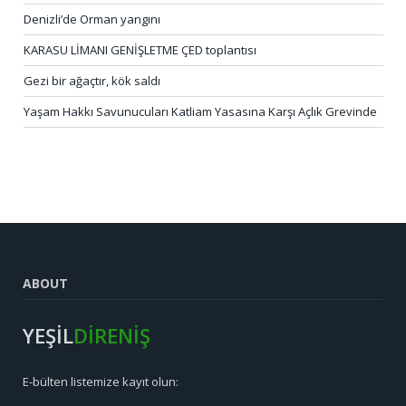
Denizli’de Orman yangını
KARASU LİMANI GENİŞLETME ÇED toplantısı
Gezi bir ağaçtır, kök saldı
Yaşam Hakkı Savunucuları Katliam Yasasına Karşı Açlık Grevinde
ABOUT
YEŞİL
DİRENİŞ
E-bülten listemize kayıt olun: