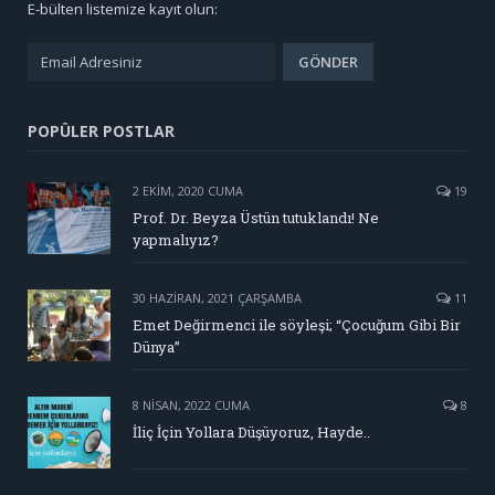
E-bülten listemize kayıt olun:
POPÜLER POSTLAR
2 EKIM, 2020 CUMA
19
Prof. Dr. Beyza Üstün tutuklandı! Ne
yapmalıyız?
30 HAZIRAN, 2021 ÇARŞAMBA
11
Emet Değirmenci ile söyleşi; “Çocuğum Gibi Bir
Dünya”
8 NISAN, 2022 CUMA
8
İliç İçin Yollara Düşüyoruz, Hayde..