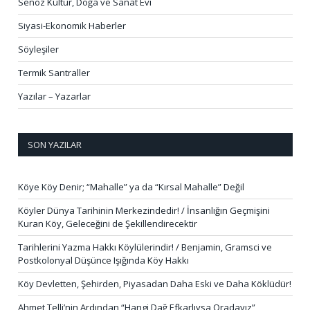
Senoz Kültür, Doğa ve Sanat Evi
Siyasi-Ekonomik Haberler
Söyleşiler
Termik Santraller
Yazılar – Yazarlar
SON YAZILAR
Köye Köy Denir; “Mahalle” ya da “Kırsal Mahalle” Değil
Köyler Dünya Tarihinin Merkezindedir! / İnsanlığın Geçmişini
Kuran Köy, Geleceğini de Şekillendirecektir
Tarihlerini Yazma Hakkı Köylülerindir! / Benjamin, Gramsci ve
Postkolonyal Düşünce Işığında Köy Hakkı
Köy Devletten, Şehirden, Piyasadan Daha Eski ve Daha Köklüdür!
Ahmet Telli’nin Ardından “Hangi Dağ Efkarlıysa Oradayız”