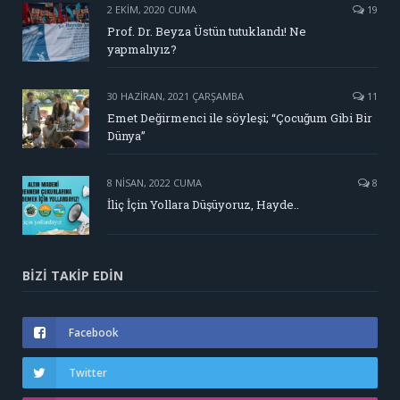
2 EKIM, 2020 CUMA
19
Prof. Dr. Beyza Üstün tutuklandı! Ne
yapmalıyız?
30 HAZIRAN, 2021 ÇARŞAMBA
11
Emet Değirmenci ile söyleşi; “Çocuğum Gibi Bir
Dünya”
8 NISAN, 2022 CUMA
8
İliç İçin Yollara Düşüyoruz, Hayde..
BIZI TAKIP EDIN
Facebook
Twitter