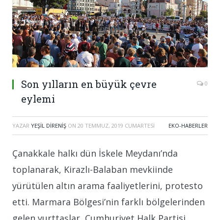
Son yılların en büyük çevre
0
eylemi
YAZAR
YEŞIL DIRENIŞ
ON
20 TEMMUZ, 2019 CUMARTESI
EKO-HABERLER
Çanakkale halkı dün İskele Meydanı’nda
toplanarak, Kirazlı-Balaban mevkiinde
yürütülen altın arama faaliyetlerini, protesto
etti. Marmara Bölgesi’nin farklı bölgelerinden
gelen yurttaşlar, Cumhuriyet Halk Partisi