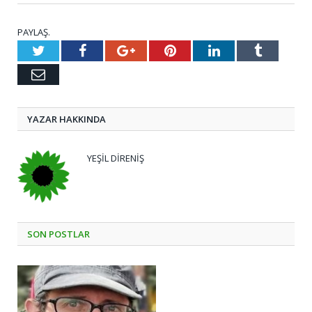
PAYLAŞ.
Twitter
Facebook
Google+
Pinterest
LinkedIn
Tumblr
E-
posta
YAZAR HAKKINDA
YEŞIL DIRENIŞ
SON POSTLAR