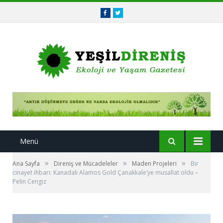
Facebook
Twitter
Menü
»
»
»
Ana Sayfa
Direniş ve Mücadeleler
Maden Projeleri
Bir
cinayet ihbarı: Kanadalı Alamos Gold Çanakkale’ye musallat oldu –
Pelin Cengiz