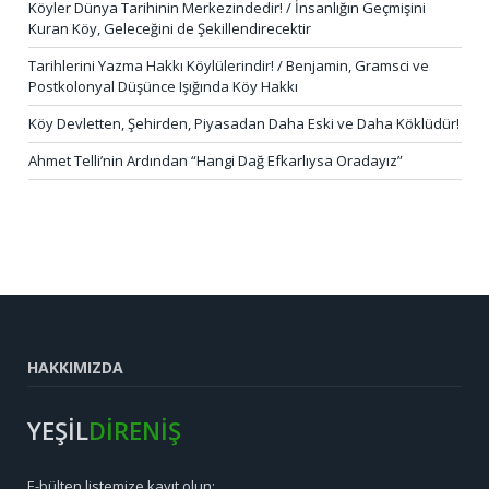
Köyler Dünya Tarihinin Merkezindedir! / İnsanlığın Geçmişini
Kuran Köy, Geleceğini de Şekillendirecektir
Tarihlerini Yazma Hakkı Köylülerindir! / Benjamin, Gramsci ve
Postkolonyal Düşünce Işığında Köy Hakkı
Köy Devletten, Şehirden, Piyasadan Daha Eski ve Daha Köklüdür!
Ahmet Telli’nin Ardından “Hangi Dağ Efkarlıysa Oradayız”
HAKKIMIZDA
YEŞİL
DİRENİŞ
E-bülten listemize kayıt olun: