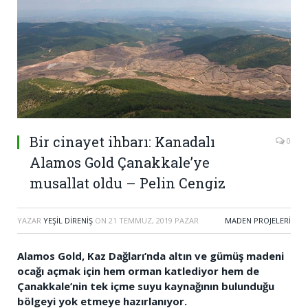
Bir cinayet ihbarı: Kanadalı
0
Alamos Gold Çanakkale’ye
musallat oldu – Pelin Cengiz
YAZAR
YEŞIL DIRENIŞ
ON
21 TEMMUZ, 2019 PAZAR
MADEN PROJELERI
Alamos Gold, Kaz Dağları’nda altın ve gümüş madeni
ocağı açmak için hem orman katlediyor hem de
Çanakkale’nin tek içme suyu kaynağının bulunduğu
bölgeyi yok etmeye hazırlanıyor.