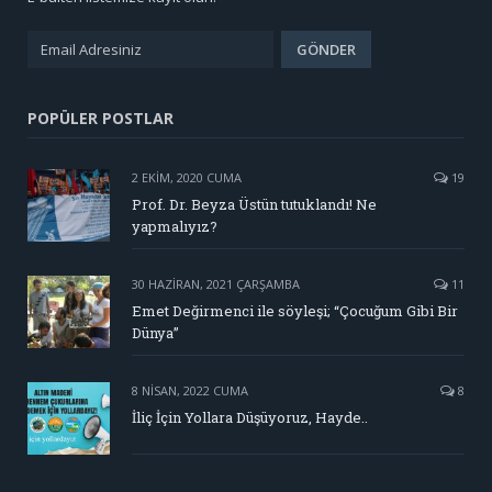
POPÜLER POSTLAR
2 EKIM, 2020 CUMA
19
Prof. Dr. Beyza Üstün tutuklandı! Ne
yapmalıyız?
30 HAZIRAN, 2021 ÇARŞAMBA
11
Emet Değirmenci ile söyleşi; “Çocuğum Gibi Bir
Dünya”
8 NISAN, 2022 CUMA
8
İliç İçin Yollara Düşüyoruz, Hayde..