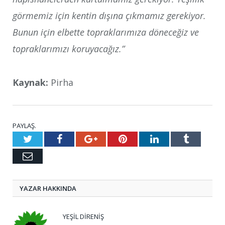
görmemiz için kentin dışına çıkmamız gerekiyor.
Bunun için elbette topraklarımıza döneceğiz ve
topraklarımızı koruyacağız.”
Kaynak:
Pirha
PAYLAŞ.
Twitter
Facebook
Google+
Pinterest
LinkedIn
Tumblr
E-
posta
YAZAR HAKKINDA
YEŞIL DIRENIŞ