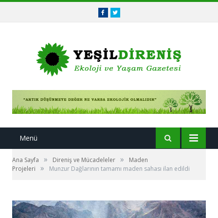
Facebook
Twitter
Menü
»
»
Ana Sayfa
Direniş ve Mücadeleler
Maden
»
Projeleri
Munzur Dağlarının tamamı maden sahası ilan edildi