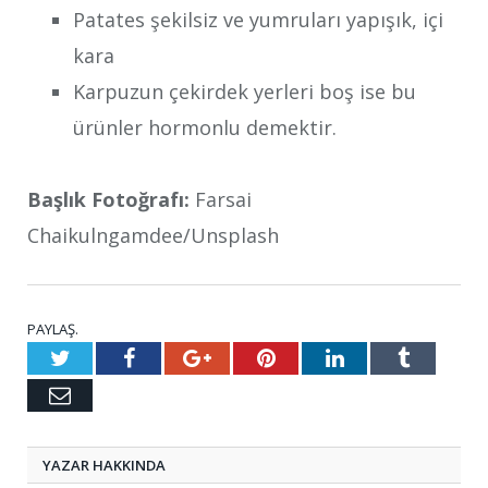
Patates şekilsiz ve yumruları yapışık, içi
kara
Karpuzun çekirdek yerleri boş ise bu
ürünler hormonlu demektir.
Başlık Fotoğrafı:
Farsai
Chaikulngamdee/Unsplash
PAYLAŞ.
Twitter
Facebook
Google+
Pinterest
LinkedIn
Tumblr
E-
posta
YAZAR HAKKINDA