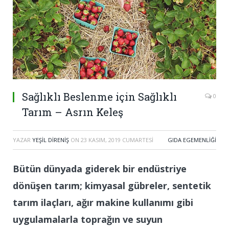
Sağlıklı Beslenme için Sağlıklı
0
Tarım – Asrın Keleş
YAZAR
YEŞIL DIRENIŞ
ON
23 KASIM, 2019 CUMARTESI
GIDA EGEMENLIĞI
Bütün dünyada giderek bir endüstriye
dönüşen tarım; kimyasal gübreler, sentetik
tarım ilaçları, ağır makine kullanımı gibi
uygulamalarla toprağın ve suyun