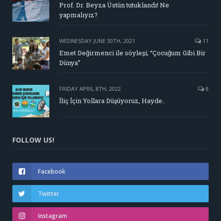
Prof. Dr. Beyza Üstün tutuklandı! Ne
yapmalıyız?
WEDNESDAY JUNE 30TH, 2021
11
Emet Değirmenci ile söyleşi; “Çocuğum Gibi Bir
Dünya”
FRIDAY APRIL 8TH, 2022
8
İliç İçin Yollara Düşüyoruz, Hayde..
FOLLOW US!
Facebook
Twitter
Instagram