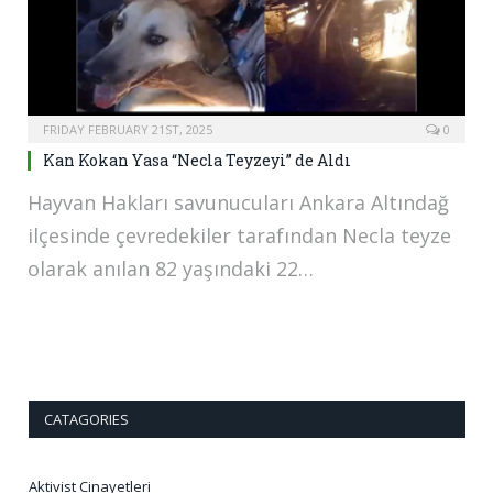
FRIDAY FEBRUARY 21ST, 2025
0
Kan Kokan Yasa “Necla Teyzeyi” de Aldı
Hayvan Hakları savunucuları Ankara Altındağ
ilçesinde çevredekiler tarafından Necla teyze
olarak anılan 82 yaşındaki 22…
CATAGORIES
Aktivist Cinayetleri