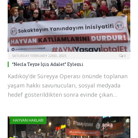
SATURDAY FEBRUARY 22ND, 2025
0
“Necla Teyze İçin Adalet” Eylemi
Kadıköy’de Süreyya Operası önünde toplanan
yaşam hakkı savunucuları, sosyal medyada
hedef gösterildikten sonra evinde çıkan…
HAYVAN HAKLARI