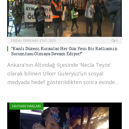
FRIDAY FEBRUARY 21ST, 2025
0
“Kanlı Düzeni Kuranlar Her Gün Yeni Bir Katliamın
Sorumlusu Olmaya Devam Ediyor!”
Ankara’nın Altındağ ilçesinde ‘Necla Teyze’
olarak bilinen Ülker Güleryüz’ün sosyal
medyada hedef gösterildikten sonra evinde…
HAYVAN HAKLARI