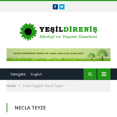
Facebook
Twitter
Navigate:
English
»
Home
Posts Tagged "Necla Teyze"
NECLA TEYZE