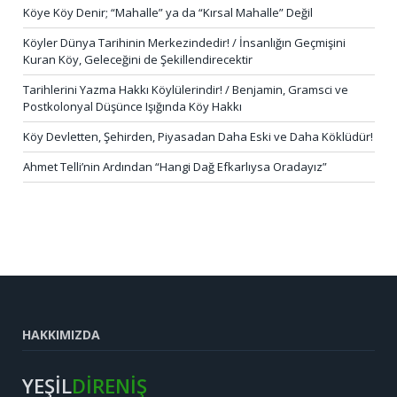
Köye Köy Denir; “Mahalle” ya da “Kırsal Mahalle” Değil
Köyler Dünya Tarihinin Merkezindedir! / İnsanlığın Geçmişini
Kuran Köy, Geleceğini de Şekillendirecektir
Tarihlerini Yazma Hakkı Köylülerindir! / Benjamin, Gramsci ve
Postkolonyal Düşünce Işığında Köy Hakkı
Köy Devletten, Şehirden, Piyasadan Daha Eski ve Daha Köklüdür!
Ahmet Telli’nin Ardından “Hangi Dağ Efkarlıysa Oradayız”
HAKKIMIZDA
YEŞİL
DİRENİŞ