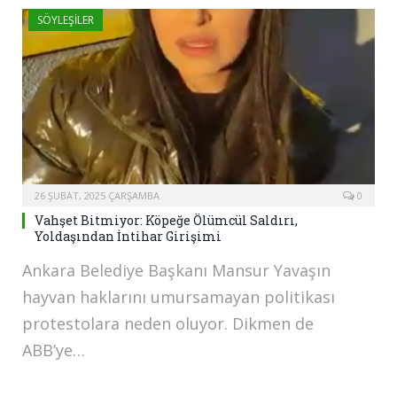
SÖYLEŞILER
26 ŞUBAT, 2025 ÇARŞAMBA
0
Vahşet Bitmiyor: Köpeğe Ölümcül Saldırı,
Yoldaşından İntihar Girişimi
Ankara Belediye Başkanı Mansur Yavaşın
hayvan haklarını umursamayan politikası
protestolara neden oluyor. Dikmen de
ABB’ye…