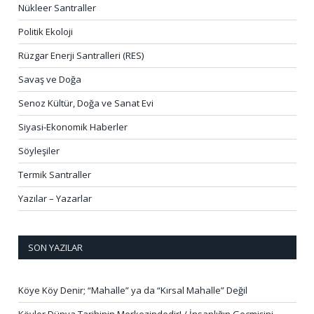
Nükleer Santraller
Politik Ekoloji
Rüzgar Enerji Santralleri (RES)
Savaş ve Doğa
Senoz Kültür, Doğa ve Sanat Evi
Siyasi-Ekonomik Haberler
Söyleşiler
Termik Santraller
Yazılar – Yazarlar
SON YAZILAR
Köye Köy Denir; “Mahalle” ya da “Kırsal Mahalle” Değil
Köyler Dünya Tarihinin Merkezindedir! / İnsanlığın Geçmişini