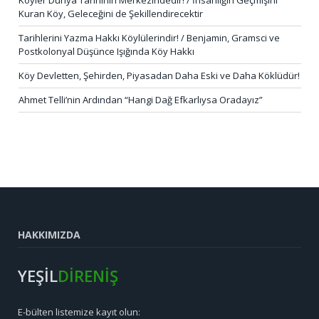
Kuran Köy, Geleceğini de Şekillendirecektir
Tarihlerini Yazma Hakkı Köylülerindir! / Benjamin, Gramsci ve
Postkolonyal Düşünce Işığında Köy Hakkı
Köy Devletten, Şehirden, Piyasadan Daha Eski ve Daha Köklüdür!
Ahmet Telli’nin Ardından “Hangi Dağ Efkarlıysa Oradayız”
HAKKIMIZDA
YEŞİL
DİRENİŞ
E-bülten listemize kayıt olun: