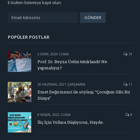
E-bülten listemize kayıt olun:
POPÜLER POSTLAR
2 EKIM, 2020 CUMA
19
Prof. Dr. Beyza Üstün tutuklandı! Ne
yapmalıyız?
30 HAZIRAN, 2021 ÇARŞAMBA
11
Emet Değirmenci ile söyleşi; “Çocuğum Gibi Bir
Dünya”
8 NISAN, 2022 CUMA
8
İliç İçin Yollara Düşüyoruz, Hayde..